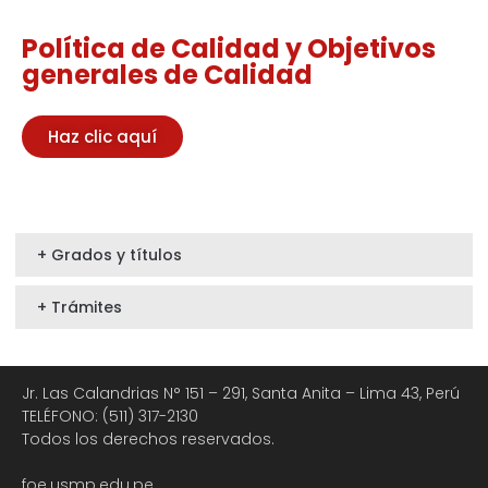
Política de Calidad y Objetivos
generales de Calidad
Haz clic aquí
+ Grados y títulos
+ Trámites
Jr. Las Calandrias N° 151 – 291, Santa Anita – Lima 43, Perú
TELÉFONO: (511) 317-2130
Todos los derechos reservados.
foe.usmp.edu.pe