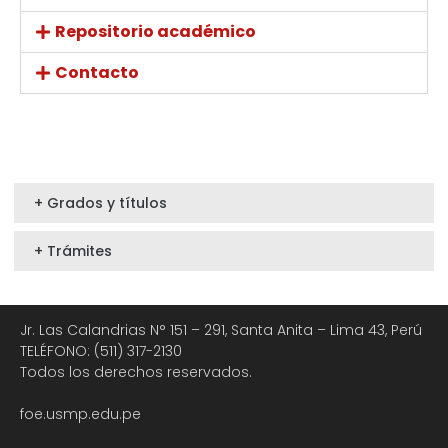
Repositorio académico
Contacto
+ Grados y títulos
+ Trámites
Jr. Las Calandrias N° 151 – 291, Santa Anita – Lima 43, Perú
TELÉFONO: (511) 317-2130
Todos los derechos reservados.
foe.usmp.edu.pe