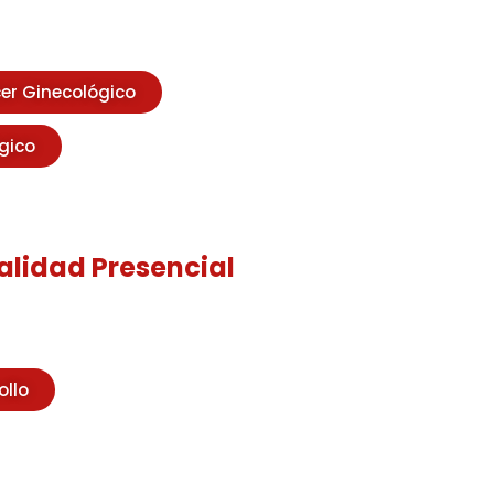
er Ginecológico
gico
alidad Presencial
ollo