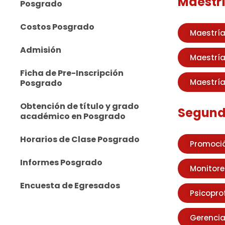
Maestrí
Posgrado
Costos Posgrado
Maestría
Admisión
Maestría
Ficha de Pre-Inscripción
Maestría
Posgrado
Obtención de título y grado
Segunda
académico en Posgrado
Horarios de Clase Posgrado
Promoció
Informes Posgrado
Monitore
Encuesta de Egresados
Psicoprof
Gerencia