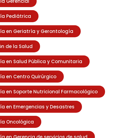
ía Gerencial
ía Pediátrica
ía en Geriatría y Gerontología
n de la Salud
ía en Salud Pública y Comunitaria
ía en Centro Quirúrgico
ía en Soporte Nutricional Farmacológico
ía en Emergencias y Desastres
ía Oncológica
ía en Gerencia de servicios de salud