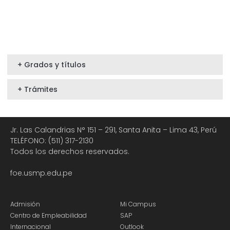
+ Grados y títulos
+ Trámites
Jr. Las Calandrias N° 151 – 291, Santa Anita – Lima 43, Perú
TELÉFONO: (511) 317-2130
Todos los derechos reservados.
foe.usmp.edu.pe
Admisión
Mi Campus
Centro de Empleabilidad
SAP
Internacional
Outlook