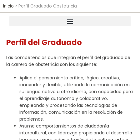
Inicio
>
Perfil Graduado Obstetricia
Resumen ejecutivo del currículo de la carrera profesional de obstetricia
Modalidad y procedimiento de enseñanza Obstetricia
Perfil del Graduado
Las competencias que integran el perfil del graduado de
la carrera de obstetricia son los siguiente:
Aplica el pensamiento crítico, lógico, creativo,
innovador y flexible, utilizando la comunicación en
su lengua nativa u otro idioma, con capacidad para
el aprendizaje autónomo y colaborativo,
empleando y procesando las tecnologías de
información, comunicación en la resolución de
problemas.
Asume comportamientos de ciudadanía
intercultural, con liderazgo propiciando el desarrollo
humano, expresados a través de la cultura, arte y